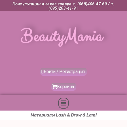
Перейти
Консультации и заказ товара т. (068)406-47-69 /
т.
(095)203-41-9
1
к
содержимому
BeautyMania
Войти / Регистрация
Корзина
Меню
Материалы Lash & Brow & Lami