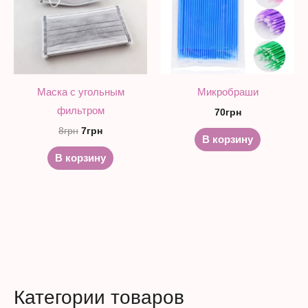
нескольк
вариаций.
Опции
можно
выбрать
Маска с угольным
Микробраши
на
фильтром
70
грн
странице
8
грн
7
грн
товара.
В корзину
В корзину
Категории товаров