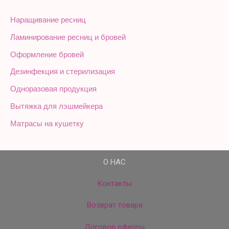
Наращивание ресниц
Ламинирование ресниц и бровей
Оформление бровей
Дезинфекция и стерилизация
Одноразовая продукция
Вытяжка для лэшмейкера
Матрасы на кушетку
О НАС
Контакты
Возврат товара
Договор оферты