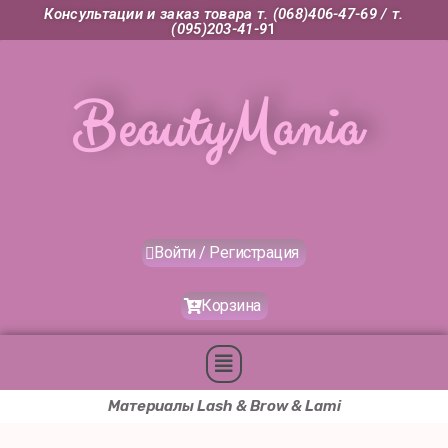
Перейти
Консультации и заказ товара т. (068)406-47-69 /
т.
(095)203-41-9
1
к
содержимому
BeautyMania
Войти / Регистрация
Корзина
Меню
Материалы Lash & Brow & Lami